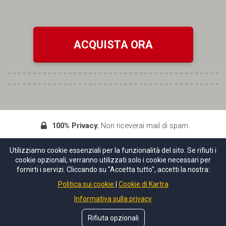
ACQUISTA ORA
100% Privacy.
Non riceverai mail di spam.
© Copyrights Diemme Infissi SRL e Daniele Cagnoni
Utilizziamo cookie essenziali per la funzionalità del sito. Se rifiuti i
Tutti i diritti sono riservati.
cookie opzionali, verranno utilizzati solo i cookie necessari per
fornirti i servizi. Cliccando su "Accetta tutto", accetti la nostra:
© 2024 Diemme Infissi - SRL unipersonale Cap.Soc.€
Politica sui cookie
Cookie di Kartra
50.000 i.v.- R.E.A. LU-198368
Informativa sulla privacy
Sede Legale: Viale Europa,1 55013 Lammari (LU)
Tel. 0583 990244 - Fax 0583 990977 - P.IVA 02114240464
Rifiuta opzionali
Mail: servizioclienti@diemmeinfissi.com - PEC: